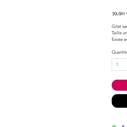
39,90 
Gilet s
Taille u
Existe e
Composi
Quantit