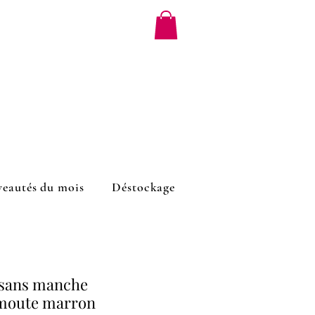
eautés du mois
Déstockage
 sans manche
oute marron