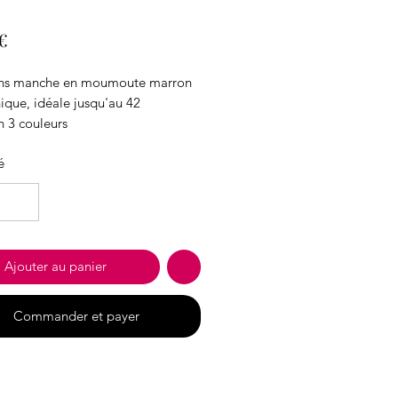
Prix
€
ans manche en moumoute marron
nique, idéale jusqu'au 42
n 3 couleurs
tion polyester
é
Ajouter au panier
Commander et payer