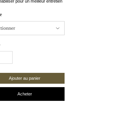
biliser pour un meilleur entretien
etite à normalement, prendre sa
e
 habituelle
ctionner
é
Ajouter au panier
Acheter