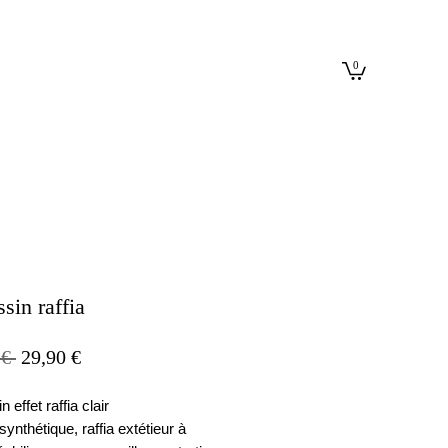
0
sin raffia
Prix
Prix
 € 
29,90 €
original
promotionnel
 effet raffia clair
synthétique, raffia extétieur à