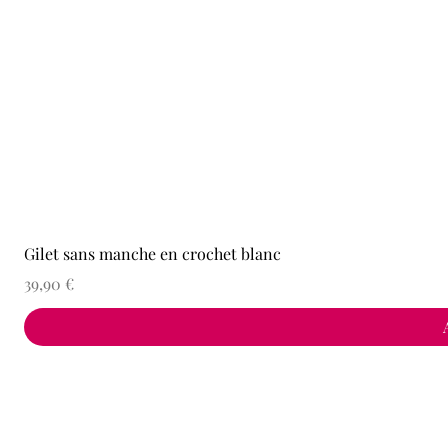
Gilet sans manche en crochet blanc
P
39,90 €
r
i
x