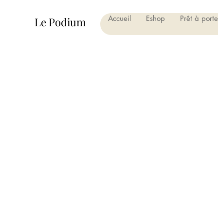
Accueil
Eshop
Prêt à porte
Le Podium
<div data-mesh-id="comp-js1uu