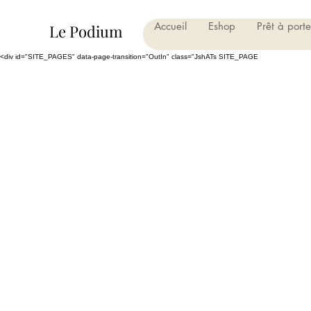
Accueil
Eshop
Prêt à porte
Le Podium
<div id="SITE_PAGES" data-page-transition="OutIn" class="JshATs SITE_PAGE