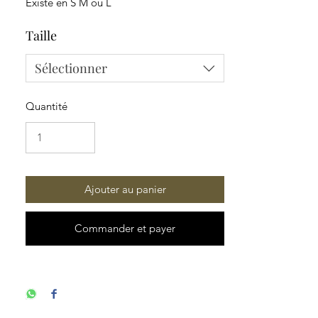
Existe en S M ou L

Matière synthétique
Taille
Sélectionner
Quantité
Ajouter au panier
Commander et payer