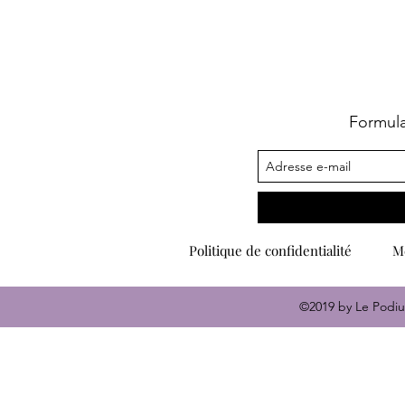
Formul
Politique de confidentialité
Me
©2019 by Le Podiu