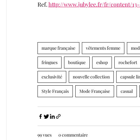
Ref. 
http://www.jubylee.fr/fr/content/1
marque française
vêtements femme
mod
fringues
boutique
eshop
rochefort
exclusivité
nouvelle collection
capsule li
Style Français
Mode Française
casual
99 vues
0 commentaire