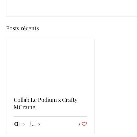
Posts récents
Collab Le Podium x Crafty
MCrame
1 j'aime. Vous n'aimez plus ce post
16
0
1