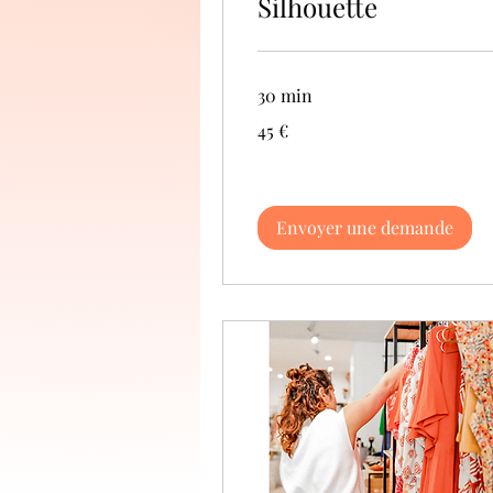
Silhouette
30 min
45
45 €
euros
Envoyer une demande