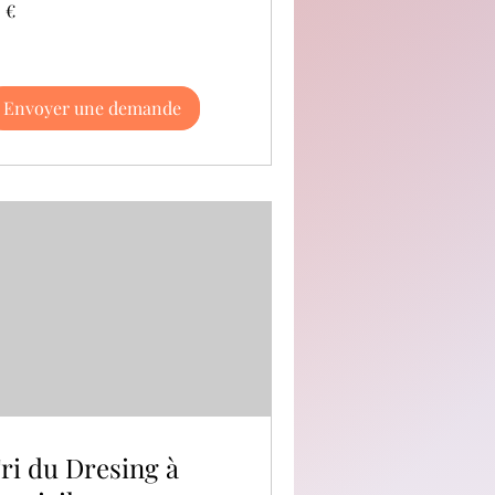
 €
ros
Envoyer une demande
ri du Dresing à