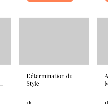
Détermination du
A
Style
M
1 h
1 
45
65