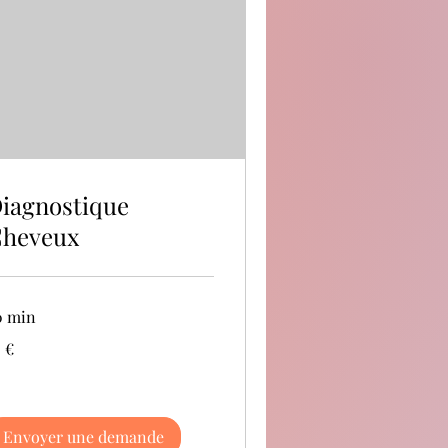
iagnostique
heveux
0 min
 €
ros
Envoyer une demande