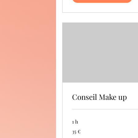
Conseil Make up
1 h
35
35 €
euros