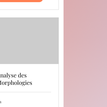
nalyse des
orphologies
h