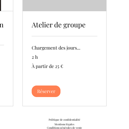
n
Atelier de groupe
Chargement des jours...
2 h
À
À partir de 25 €
partir
de
25
euros
Réserver
Politique de confidentialité
Mentions légales
Conditions générales de vente