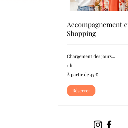
Accompagnement e
Shopping
Chargement des jours...
1 h
À
À partir de 45 €
partir
de
45
euros
Réserver