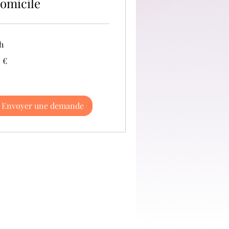
omicile
h
 €
ros
Envoyer une demande