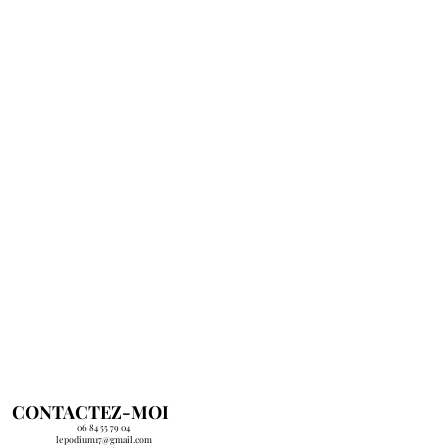
CONTACTEZ-MOI
06 84
55 79 04
lepodium17@gmail.com