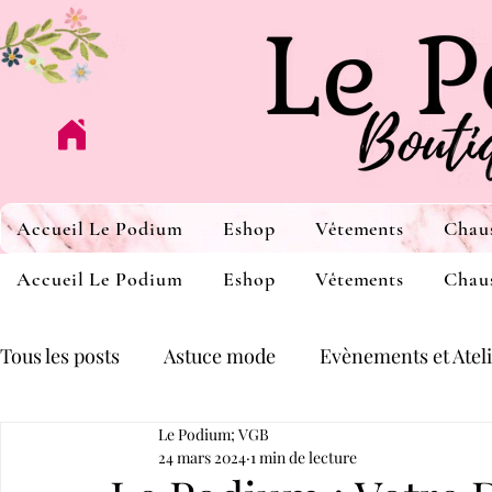
Accueil Le Podium
Eshop
Vêtements
Chau
Accueil Le Podium
Eshop
Vêtements
Chau
Tous les posts
Astuce mode
Evènements et Atel
Le Podium; VGB
24 mars 2024
1 min de lecture