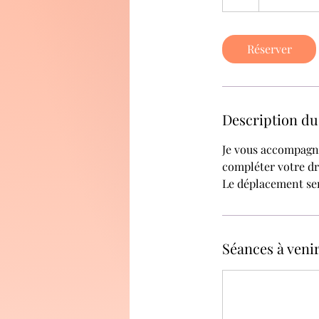
euros
Réserver
Description du
Je vous accompagne
compléter votre dr
Le déplacement sera
Séances à veni