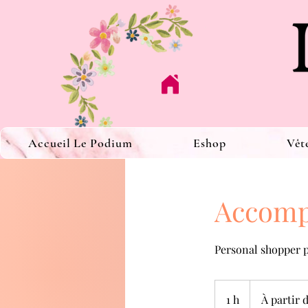
Accueil Le Podium
Eshop
Vêt
Accomp
Personal shopper po
À
partir
1 h
1
À partir 
de
45