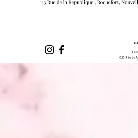
113 Rue de la République , Rochefort, Nouve
Pol
Cond
©2019 by Le Po