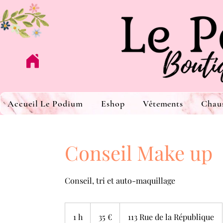
Accueil Le Podium
Eshop
Vêtements
Chau
Conseil Make up
Conseil, tri et auto-maquillage
35
euros
1 h
1
35 €
113 Rue de la République