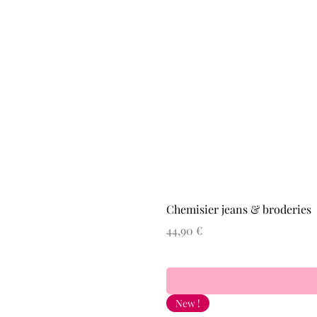
Chemisier jeans & broderies
Prix
44,90 €
New !