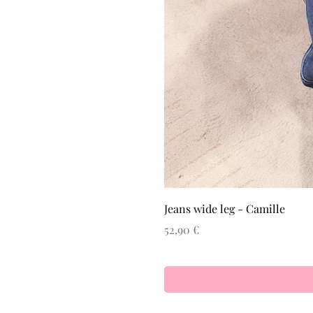
40
42
L
M
M/L
ML
S
S/M
SM
Jeans wide leg - Camille
Prix
52,90 €