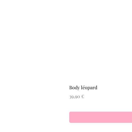
Body léopard
Prix
39,90 €