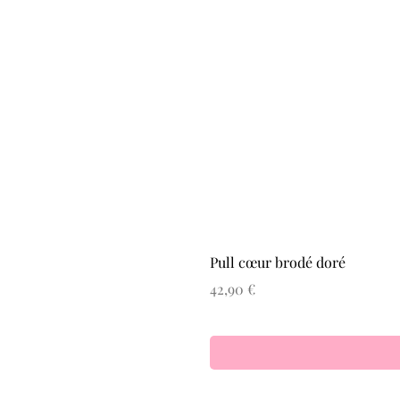
Pull cœur brodé doré
Prix
42,90 €