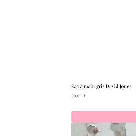
Sac à main gris David Jones
Prix
59,90 €