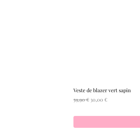
Veste de blazer vert sapin
Prix original
Prix promotionnel
59,90 €
30,00 €