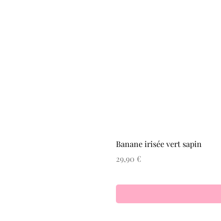
Banane irisée vert sapin
Prix
29,90 €