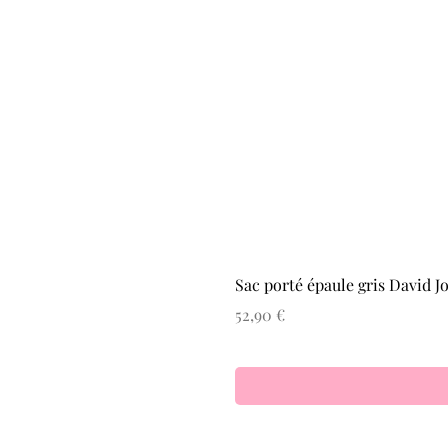
Sac porté épaule gris David J
Prix
52,90 €